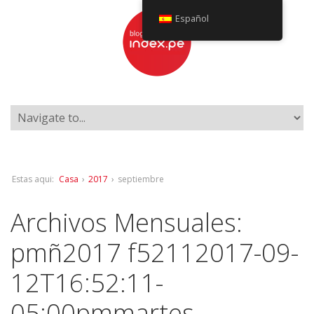
Español
Estas aqui:
Casa
›
2017
›
septiembre
Archivos Mensuales:
pmñ2017 f52112017-09-
12T16:52:11-
05:00pmmartes