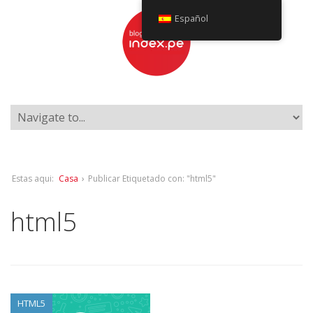
Español
Estas aqui:
Casa
›
Publicar Etiquetado con: "html5"
html5
HTML5