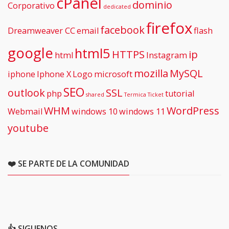
cPanel
dominio
Corporativo
dedicated
firefox
facebook
Dreamweaver CC
email
flash
google
html5
HTTPS
ip
html
Instagram
mozilla
MySQL
iphone
Iphone X
Logo
microsoft
SEO
outlook
SSL
php
tutorial
shared
Termica
Ticket
WHM
WordPress
Webmail
windows 10
windows 11
youtube
❤️ SE PARTE DE LA COMUNIDAD
👍 SIGUENOS