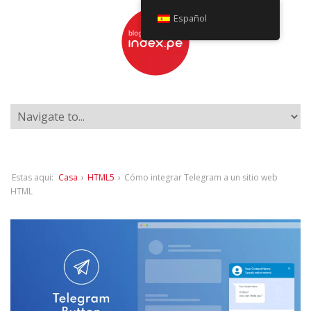
Español
Estas aqui:
Casa
›
HTML5
›
Cómo integrar Telegram a un sitio web
HTML