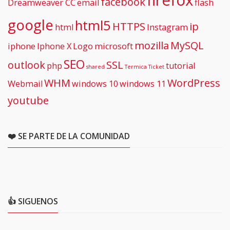
facebook
Dreamweaver CC
email
flash
google
html5
HTTPS
ip
html
Instagram
mozilla
MySQL
iphone
Iphone X
Logo
microsoft
SEO
outlook
SSL
php
tutorial
shared
Termica
Ticket
WHM
WordPress
Webmail
windows 10
windows 11
youtube
❤️ SE PARTE DE LA COMUNIDAD
👍 SIGUENOS