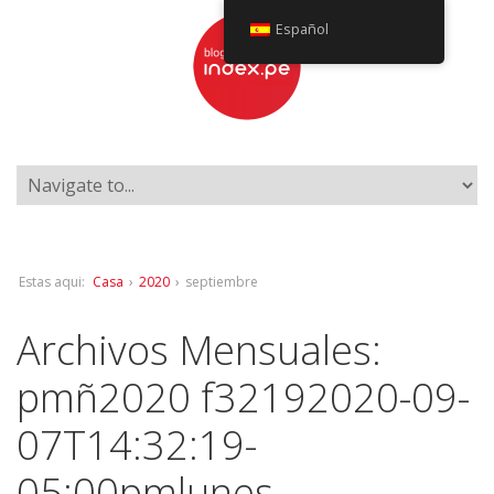
Español
Estas aqui:
Casa
›
2020
›
septiembre
Archivos Mensuales:
pmñ2020 f32192020-09-
07T14:32:19-
05:00pmlunes