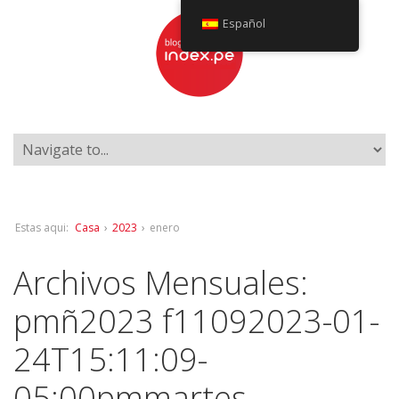
Español
Estas aqui:
Casa
›
2023
›
enero
Archivos Mensuales:
pmñ2023 f11092023-01-
24T15:11:09-
05:00pmmartes