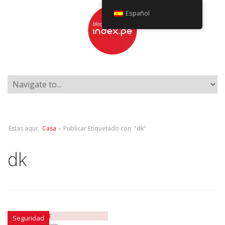
Español
Estas aqui:
Casa
›
Publicar Etiquetado con: "dk"
dk
Seguridad