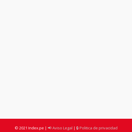
© 2021 Index.pe |
📢 Aviso Legal
|
🔒 Politica de privacidad