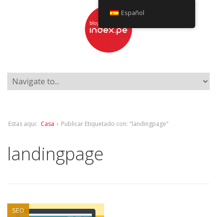
Español
Estas aqui:
Casa
›
Publicar Etiquetado con: "landingpage"
landingpage
SEO