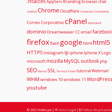
.htacces
AppServ
Branding
browser
chat
Chrome
Cloudflare
chatbot
Contactos
Contraseña
cPanel
Correo Corporativo
dedicated
dominio
faceboo
Dreamweaver CC
email
firefox
google
html5
flash
html
HTTPS
ip
Instagram
iphone
Iphone X
Logo
mozilla
MySQL
outlook
microsoft
php
SEO
SSL
tutorial
Webmail
shared
Termica
Ticket
WHM
WordPres
windows 10
windows 11
youtube
© 2021 Index.pe |
📢 Aviso Legal
|
🔒 Politica de privacid