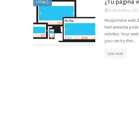
¿Tu página 
HTML5
8 diciembre, 201
Responsive web de
herramienta podra
móviles. Your web
you can try this…
Lee mas