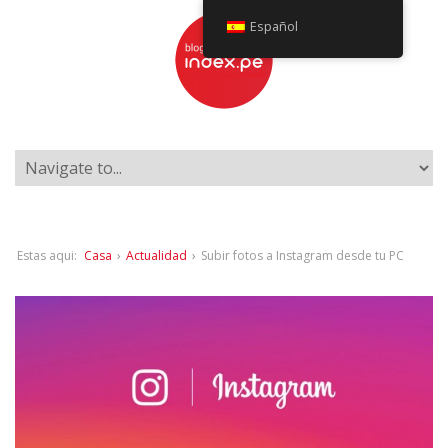
Español
Estas aqui:
Casa
›
Actualidad
›
Subir fotos a Instagram desde tu PC