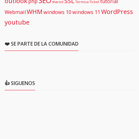
SEO
outlook
SSL
php
tutorial
shared
Termica
Ticket
WHM
WordPress
Webmail
windows 10
windows 11
youtube
❤️ SE PARTE DE LA COMUNIDAD
👍 SIGUENOS