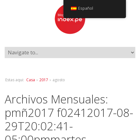
Español
Estas aqui:
Casa
›
2017
›
agosto
Archivos Mensuales:
pmñ2017 f02412017-08-
29T20:02:41-
05:00pmmartes