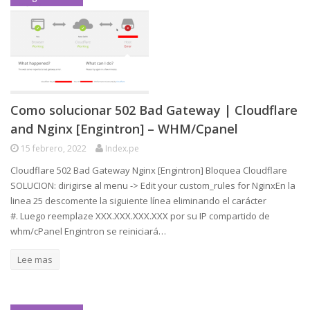
Como solucionar 502 Bad Gateway | Cloudflare
and Nginx [Engintron] – WHM/Cpanel
15 febrero, 2022
Index.pe
Cloudflare 502 Bad Gateway Nginx [Engintron] Bloquea Cloudflare
SOLUCION: dirigirse al menu -> Edit your custom_rules for NginxEn la
linea 25 descomente la siguiente línea eliminando el carácter
#. Luego reemplaze XXX.XXX.XXX.XXX por su IP compartido de
whm/cPanel Engintron se reiniciará…
Lee mas