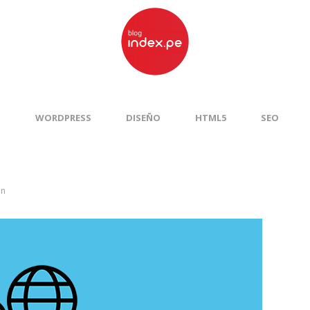
S
WORDPRESS
DISEÑO
HTML5
SEO
ón