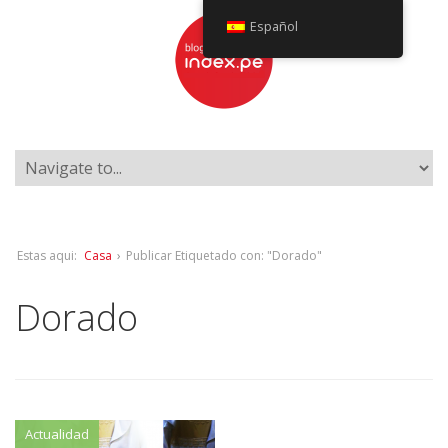
Español
Estas aqui:
Casa
›
Publicar Etiquetado con: "Dorado"
Dorado
Actualidad