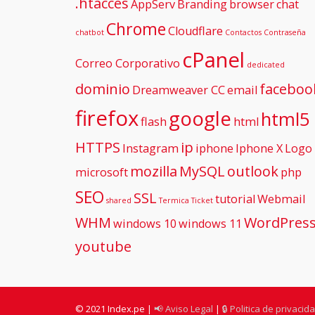
.htacces
AppServ
Branding
browser
chat
Chrome
Cloudflare
chatbot
Contactos
Contraseña
cPanel
Correo Corporativo
dedicated
dominio
faceboo
Dreamweaver CC
email
firefox
google
html5
flash
html
HTTPS
ip
Instagram
iphone
Iphone X
Logo
mozilla
MySQL
outlook
microsoft
php
SEO
SSL
tutorial
Webmail
shared
Termica
Ticket
WHM
WordPres
windows 10
windows 11
youtube
© 2021 Index.pe |
📢 Aviso Legal
|
🔒 Politica de privacid