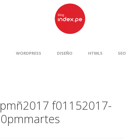
S
WORDPRESS
DISEÑO
HTML5
SEO
pmñ2017 f01152017-
:00pmmartes