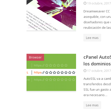
19 octubre, 2017
Dreamweaver CC 18
asequible, con un
diseñadores que de
reubicación de la
Lee mas
cPanel AutoS
Browser
los dominios
17 octubre, 2017
AutoSSL va a camb
transferidos desd
SSL fue un gasto 
era necesario…
Lee mas