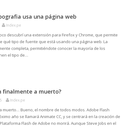
ipografia usa una página web
Index.pe
oco descubrí una extensión para Firefox y Chrome, que permite
 qué tipo de fuente que está usando una página web. La
mente completa, permitiéndote conocer la mayoría de los
nen el tipo de…
h finalmente a muerto?
5
Index.pe
 a muerto… Bueno, el nombre de todos modos. Adobe Flash
óximo año se llamará Animate CC, y se centrará en la creación de
Plataforma Flash de Adobe no morirá. Aunque Steve Jobs en el