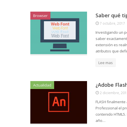
Saber qué t
Browser
7 octubre, 2017
Investigando un p
saber exactamente
extensión es real
atributos que defi
Lee mas
¿Adobe Flas
Actualidad
2 diciembre, 201
FLASH finalmente
Professional el pr
contenido HTML5. 
año…