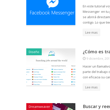
En este tutorial v
Messenger en tu p
se abrirá directa
contigo. Lo que t
Lee mas
¿Cómo es tr
Diseño
9 diciembre, 201
Hacer un llamativ
parte del trabajo 
con eficacia su ca
Lee mas
Buscar y re
Dreamweaver