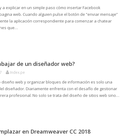
oy a explicar en un simple paso cómo insertar Facebook
agina web. Cuando alguien pulse el botón de “enviar mensaje”
mente la aplicación correspondiente para comenzar a chatear
ienes que…
abajar de un diseñador web?
7
Index.pe
o diseño web y organizar bloques de información es solo una
del diseñador. Diariamente enfrenta con el desafío de gestionar
rrera profesional. No solo se trata del diseño de sitios web sino…
emplazar en Dreamweaver CC 2018