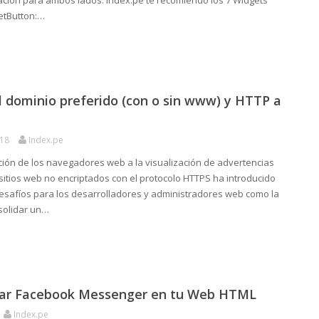
cación para ambos lados. Index.pe te recomiendo los 7 Widgets
etButton:…
l dominio preferido (con o sin www) y HTTP a
018
Index.pe
ción de los navegadores web a la visualización de advertencias
sitios web no encriptados con el protocolo HTTPS ha introducido
safíos para los desarrolladores y administradores web como la
solidar un…
ar Facebook Messenger en tu Web HTML
Index.pe