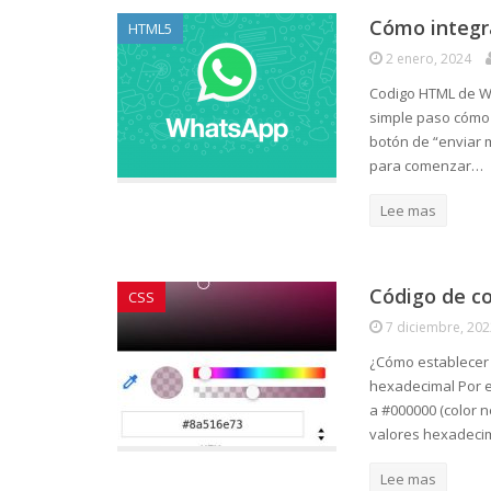
Cómo integ
HTML5
2 enero, 2024
Codigo HTML de Wh
simple paso cómo 
botón de “enviar 
para comenzar…
Lee mas
Código de co
CSS
7 diciembre, 202
¿Cómo establecer 
hexadecimal Por e
a #000000 (color 
valores hexadeci
Lee mas