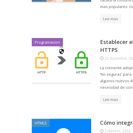
facilita la comuni
mas populares: G
Lee mas
Establecer e
Programacion
HTTPS
23 diciembre, 2
La creciente adop
‘No seguras‘ para 
algunos nuevos de
necesidad de con
Lee mas
Cómo integr
HTML5
2 febrero, 2018