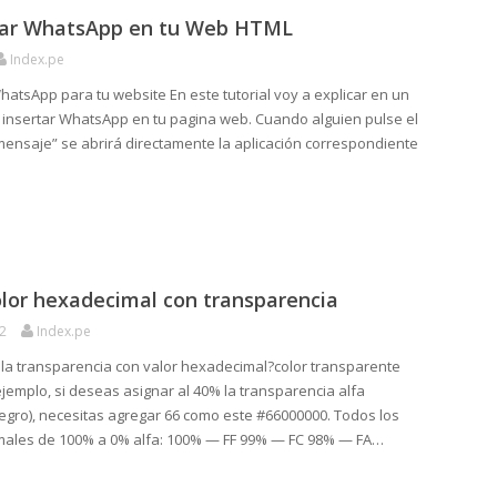
rar WhatsApp en tu Web HTML
Index.pe
atsApp para tu website En este tutorial voy a explicar en un
insertar WhatsApp en tu pagina web. Cuando alguien pulse el
mensaje” se abrirá directamente la aplicación correspondiente
lor hexadecimal con transparencia
2
Index.pe
la transparencia con valor hexadecimal?color transparente
jemplo, si deseas asignar al 40% la transparencia alfa
negro), necesitas agregar 66 como este #66000000. Todos los
males de 100% a 0% alfa: 100% — FF 99% — FC 98% — FA…