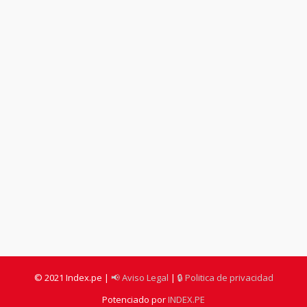
© 2021 Index.pe |
📢 Aviso Legal
|
🔒 Politica de privacidad
Potenciado por
INDEX.PE