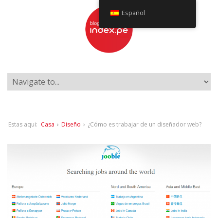
Español
Estas aqui:
Casa
›
Diseño
›
¿Cómo es trabajar de un diseñador web?