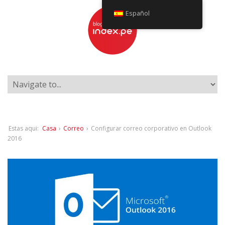
Español
Estas aqui:
Casa
›
Correo
›
Configurar correo corporativo en Outlook
2016